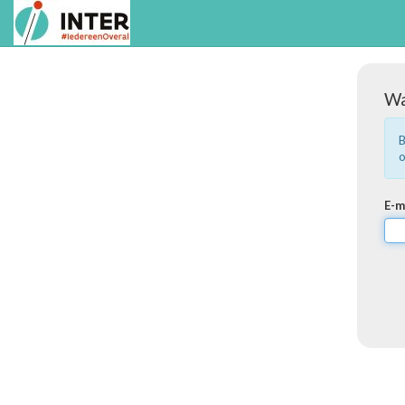
Wa
B
o
E-m