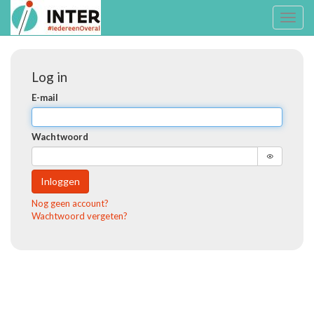
Toggl
naviga
Log in
E-mail
Wachtwoord
Inloggen
Nog geen account?
Wachtwoord vergeten?